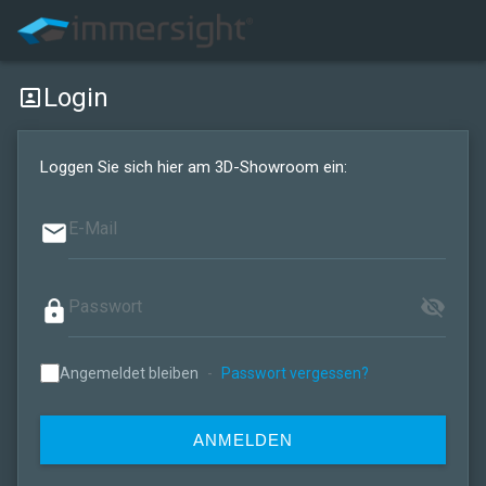
Login
portrait
Loggen Sie sich hier am 3D-Showroom ein:
email
visibility_off
lock
Angemeldet bleiben
-
Passwort vergessen?
ANMELDEN