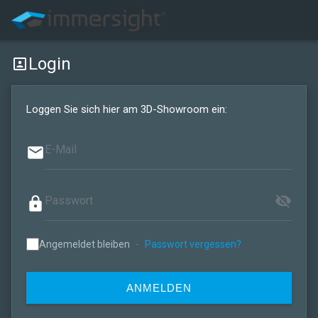
Login
portrait
Loggen Sie sich hier am 3D-Showroom ein:
email
visibility_off
lock
Angemeldet bleiben
-
Passwort vergessen?
ANMELDEN